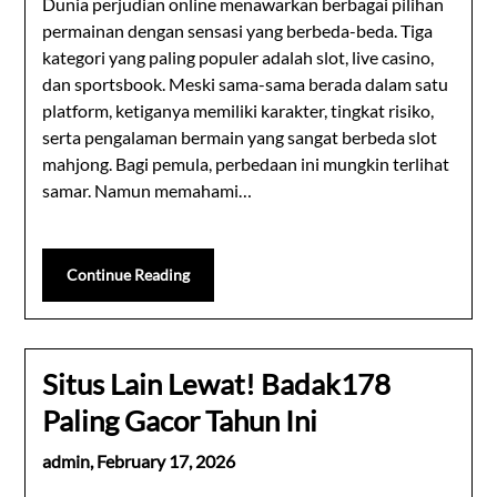
Dunia perjudian online menawarkan berbagai pilihan
permainan dengan sensasi yang berbeda-beda. Tiga
kategori yang paling populer adalah slot, live casino,
dan sportsbook. Meski sama-sama berada dalam satu
platform, ketiganya memiliki karakter, tingkat risiko,
serta pengalaman bermain yang sangat berbeda slot
mahjong. Bagi pemula, perbedaan ini mungkin terlihat
samar. Namun memahami…
Continue Reading
Situs Lain Lewat! Badak178
Paling Gacor Tahun Ini
admin,
February 17, 2026