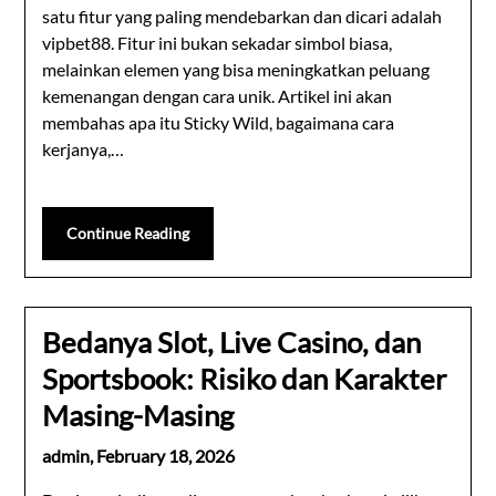
satu fitur yang paling mendebarkan dan dicari adalah
vipbet88. Fitur ini bukan sekadar simbol biasa,
melainkan elemen yang bisa meningkatkan peluang
kemenangan dengan cara unik. Artikel ini akan
membahas apa itu Sticky Wild, bagaimana cara
kerjanya,…
Continue Reading
Bedanya Slot, Live Casino, dan
Sportsbook: Risiko dan Karakter
Masing-Masing
admin,
February 18, 2026