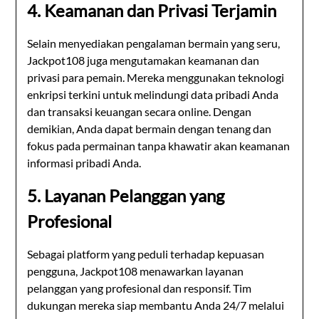
4. Keamanan dan Privasi Terjamin
Selain menyediakan pengalaman bermain yang seru,
Jackpot108 juga mengutamakan keamanan dan
privasi para pemain. Mereka menggunakan teknologi
enkripsi terkini untuk melindungi data pribadi Anda
dan transaksi keuangan secara online. Dengan
demikian, Anda dapat bermain dengan tenang dan
fokus pada permainan tanpa khawatir akan keamanan
informasi pribadi Anda.
5. Layanan Pelanggan yang
Profesional
Sebagai platform yang peduli terhadap kepuasan
pengguna, Jackpot108 menawarkan layanan
pelanggan yang profesional dan responsif. Tim
dukungan mereka siap membantu Anda 24/7 melalui