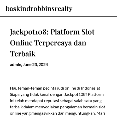
Skip
baskindrobbinsrealty
to
content
Jackpot108: Platform Slot
Online Terpercaya dan
Terbaik
admin,
June 23, 2024
Hai, teman-teman pecinta judi online di Indonesia!
Siapa yang tidak kenal dengan Jackpot108? Platform
ini telah mendapat reputasi sebagai salah satu yang
terbaik dalam menyediakan pengalaman bermain slot
online yang mengasyikkan dan menguntungkan. Mari