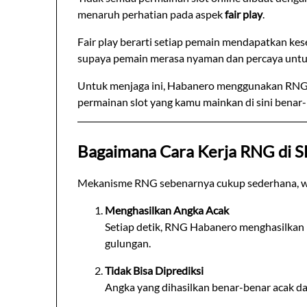
menaruh perhatian pada aspek
fair play
.
Fair play berarti setiap pemain mendapatkan ke
supaya pemain merasa nyaman dan percaya untuk
Untuk menjaga ini, Habanero menggunakan RNG ya
permainan slot yang kamu mainkan di sini benar-b
Bagaimana Cara Kerja RNG di S
Mekanisme RNG sebenarnya cukup sederhana, wala
Menghasilkan Angka Acak
Setiap detik, RNG Habanero menghasilkan ri
gulungan.
Tidak Bisa Diprediksi
Angka yang dihasilkan benar-benar acak dan