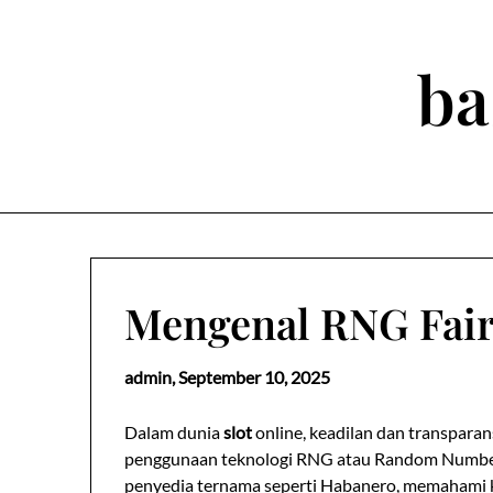
Skip
to
content
ba
Mengenal RNG Fair 
admin,
September 10, 2025
Dalam dunia
slot
online, keadilan dan transparan
penggunaan teknologi RNG atau Random Number 
penyedia ternama seperti Habanero, memahami ko