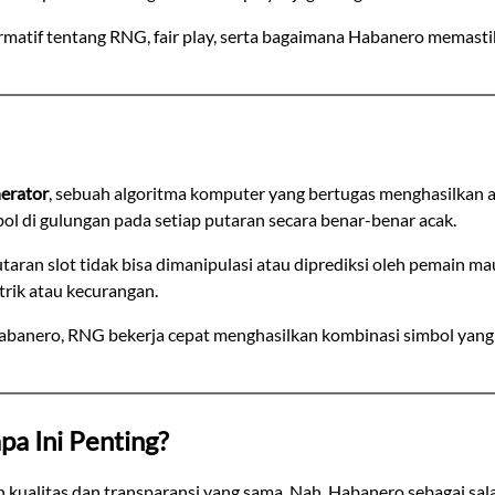
ormatif tentang RNG, fair play, serta bagaimana Habanero memast
erator
, sebuah algoritma komputer yang bertugas menghasilkan an
ol di gulungan pada setiap putaran secara benar-benar acak.
taran slot tidak bisa dimanipulasi atau diprediksi oleh pemain ma
rik atau kecurangan.
 Habanero, RNG bekerja cepat menghasilkan kombinasi simbol yan
pa Ini Penting?
 kualitas dan transparansi yang sama. Nah, Habanero sebagai sal