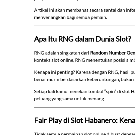
Artikel ini akan membahas secara santai dan inf
menyenangkan bagi semua pemain.
Apa Itu RNG dalam Dunia Slot?
RNG adalah singkatan dari
Random Number Gen
konteks slot online, RNG menentukan posisi simb
Kenapa ini penting? Karena dengan RNG, hasil pu
benar murni berdasarkan keberuntungan, bukan t
Setiap kali kamu menekan tombol “spin” di slot
peluang yang sama untuk menang.
Fair Play di Slot Habanero: Kena
Tidak semua permainan slot online dibuat dengan