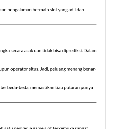
ikan pengalaman bermain slot yang adil dan
gka secara acak dan tidak bisa diprediksi. Dalam
upun operator situs. Jadi, peluang menang benar-
g berbeda-beda, memastikan tiap putaran punya
ah satu penyedia game slot terkemuka sangat