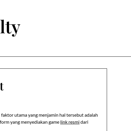
lty
t
tu faktor utama yang menjamin hal tersebut adalah
atform yang menyediakan game
link resmi
dari