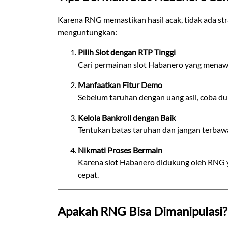
Karena RNG memastikan hasil acak, tidak ada s
menguntungkan:
Pilih Slot dengan RTP Tinggi
Cari permainan slot Habanero yang menawa
Manfaatkan Fitur Demo
Sebelum taruhan dengan uang asli, coba du
Kelola Bankroll dengan Baik
Tentukan batas taruhan dan jangan terbawa
Nikmati Proses Bermain
Karena slot Habanero didukung oleh RNG yan
cepat.
Apakah RNG Bisa Dimanipulasi?