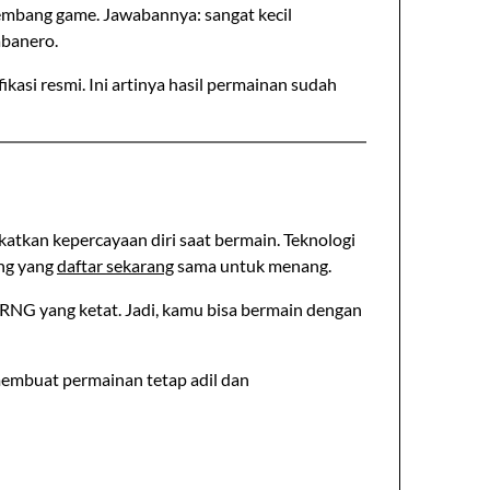
gembang game. Jawabannya: sangat kecil
abanero.
asi resmi. Ini artinya hasil permainan sudah
katkan kepercayaan diri saat bermain. Teknologi
ang yang
daftar sekarang
sama untuk menang.
i RNG yang ketat. Jadi, kamu bisa bermain dengan
 membuat permainan tetap adil dan