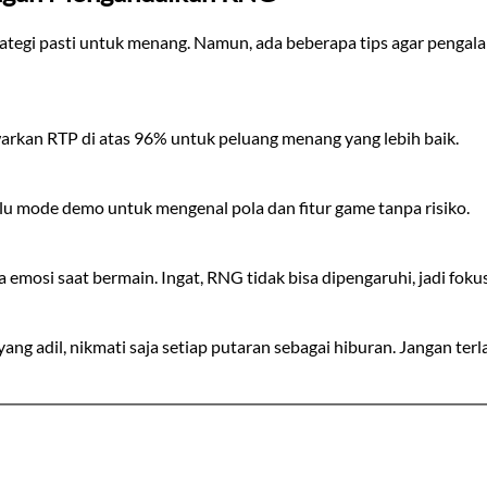
trategi pasti untuk menang. Namun, ada beberapa tips agar peng
rkan RTP di atas 96% untuk peluang menang yang lebih baik.
lu mode demo untuk mengenal pola dan fitur game tanpa risiko.
 emosi saat bermain. Ingat, RNG tidak bisa dipengaruhi, jadi fok
g adil, nikmati saja setiap putaran sebagai hiburan. Jangan terl