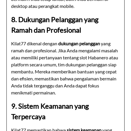
desktop atau perangkat mobile.
8. Dukungan Pelanggan yang
Ramah dan Profesional
Kilat77 dikenal dengan
dukungan pelanggan
yang
ramah dan profesional. Jika Anda mengalami masalah
atau memiliki pertanyaan tentang slot Habanero atau
platform secara umum, tim dukungan pelanggan siap
membantu. Mereka memberikan bantuan yang cepat
dan efisien, memastikan bahwa pengalaman bermain
Anda tidak terganggu dan Anda dapat fokus
menikmati permainan.
9. Sistem Keamanan yang
Terpercaya
Kilat77 memastikan bahwa
sistem keamanan
yang