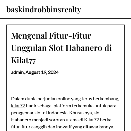
Skip
baskindrobbinsrealty
to
content
Mengenal Fitur-Fitur
Unggulan Slot Habanero di
Kilat77
admin,
August 19, 2024
Dalam dunia perjudian online yang terus berkembang,
kilat77
hadir sebagai platform terkemuka untuk para
penggemar slot di Indonesia. Khususnya, slot
Habanero menjadi sorotan utama di Kilat77 berkat
fitur-fitur canggih dan inovatif yang ditawarkannya.