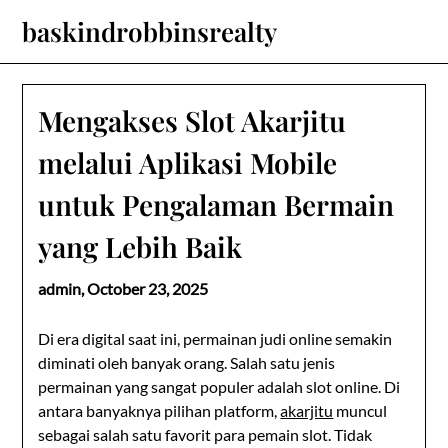
Skip
baskindrobbinsrealty
to
content
Mengakses Slot Akarjitu
melalui Aplikasi Mobile
untuk Pengalaman Bermain
yang Lebih Baik
admin,
October 23, 2025
Di era digital saat ini, permainan judi online semakin
diminati oleh banyak orang. Salah satu jenis
permainan yang sangat populer adalah slot online. Di
antara banyaknya pilihan platform,
akarjitu
muncul
sebagai salah satu favorit para pemain slot. Tidak