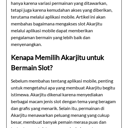
hanya karena variasi permainan yang ditawarkan,
tetapi juga karena kemudahan akses yang diberikan,
terutama melalui aplikasi mobile. Artikel ini akan
membahas bagaimana mengakses slot Akarjitu
melalui aplikasi mobile dapat memberikan
pengalaman bermain yang lebih baik dan
menyenangkan.
Kenapa Memilih Akarjitu untuk
Bermain Slot?
Sebelum membahas tentang aplikasi mobile, penting
untuk mengetahui apa yang membuat Akarjitu begitu
istimewa. Akarjitu dikenal karena menyediakan
berbagai macam jenis slot dengan tema yang beragam
dan grafis yang menarik. Selain itu, permainan di
Akarjitu menawarkan peluang menang yang cukup
besar, membuat banyak pemain merasa puas dan