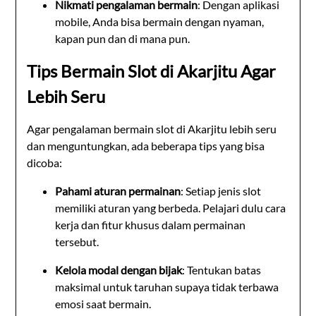
Nikmati pengalaman bermain
: Dengan aplikasi
mobile, Anda bisa bermain dengan nyaman,
kapan pun dan di mana pun.
Tips Bermain Slot di Akarjitu Agar
Lebih Seru
Agar pengalaman bermain slot di Akarjitu lebih seru
dan menguntungkan, ada beberapa tips yang bisa
dicoba:
Pahami aturan permainan
: Setiap jenis slot
memiliki aturan yang berbeda. Pelajari dulu cara
kerja dan fitur khusus dalam permainan
tersebut.
Kelola modal dengan bijak
: Tentukan batas
maksimal untuk taruhan supaya tidak terbawa
emosi saat bermain.