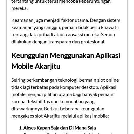
tertantang untuk terus mencoba keberuntungan
mereka.
Keamanan juga menjadi faktor utama. Dengan sistem
keamanan yang canggih, pemain tidak perlu khawatir
tentang data pribadi atau transaksi mereka. Semua
dilakukan dengan transparan dan profesional.
Keunggulan Menggunakan Aplikasi
Mobile Akarjitu
Seiring perkembangan teknologi, bermain slot online
tidak lagi terbatas pada komputer desktop. Aplikasi
mobile menjadi pilihan utama bagi banyak pemain
karena fleksibilitas dan kemudahan yang
ditawarkannya. Berikut beberapa keunggulan
mengakses slot Akarjitu melalui aplikasi mobile:
Akses Kapan Saja dan Di Mana Saja