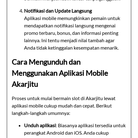
Notifikasi dan Update Langsung
Aplikasi mobile memungkinkan pemain untuk
mendapatkan notifikasi langsung mengenai
promo terbaru, bonus, dan informasi penting
lainnya. Ini tentu menjadi nilai tambah agar
Anda tidak ketinggalan kesempatan menarik.
Cara Mengunduh dan
Menggunakan Aplikasi Mobile
Akarjitu
Proses untuk mulai bermain slot di Akarjitu lewat
aplikasi mobile cukup mudah dan cepat. Berikut
langkah-langkah umumnya:
Unduh aplikasi
: Biasanya aplikasi tersedia untuk
perangkat Android dan iOS. Anda cukup