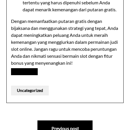
tertentu yang harus dipenuhi sebelum Anda
dapat menarik kemenangan dari putaran gratis.
Dengan memanfaatkan putaran gratis dengan
bijaksana dan menggunakan strategi yang tepat, Anda
dapat meningkatkan peluang Anda untuk meraih
kemenangan yang menggiurkan dalam permainan judi
slot online. Jangan ragu untuk mencoba peruntungan
Anda dan nikmati sensasi bermain slot dengan fitur
bonus yang menyenangkan ini!
Uncategorized
Post
Previous post