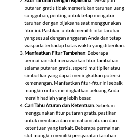
Atur Taruhan dengan Bijaksana
: Meskipun
putaran gratis tidak memerlukan taruhan uang
sungguhan, penting untuk tetap mengatur
taruhan dengan bijaksana saat menggunakan
fitur ini. Pastikan untuk memilih nilai taruhan
yang sesuai dengan anggaran Anda dan tetap
waspada terhadap batas waktu yang diberikan.
Manfaatkan Fitur Tambahan
: Beberapa
permainan slot menawarkan fitur tambahan
selama putaran gratis, seperti multiplier atau
simbol liar yang dapat meningkatkan potensi
kemenangan. Manfaatkan fitur-fitur ini sebaik
mungkin untuk meningkatkan peluang Anda
meraih hadiah yang lebih besar.
Cari Tahu Aturan dan Ketentuan
: Sebelum
menggunakan fitur putaran gratis, pastikan
untuk membaca dan memahami aturan dan
ketentuan yang terkait. Beberapa permainan
slot mungkin memiliki persyaratan taruhan