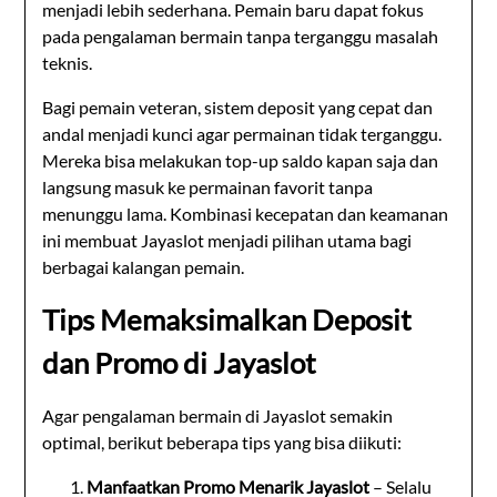
menjadi lebih sederhana. Pemain baru dapat fokus
pada pengalaman bermain tanpa terganggu masalah
teknis.
Bagi pemain veteran, sistem deposit yang cepat dan
andal menjadi kunci agar permainan tidak terganggu.
Mereka bisa melakukan top-up saldo kapan saja dan
langsung masuk ke permainan favorit tanpa
menunggu lama. Kombinasi kecepatan dan keamanan
ini membuat Jayaslot menjadi pilihan utama bagi
berbagai kalangan pemain.
Tips Memaksimalkan Deposit
dan Promo di Jayaslot
Agar pengalaman bermain di Jayaslot semakin
optimal, berikut beberapa tips yang bisa diikuti:
Manfaatkan Promo Menarik Jayaslot
– Selalu