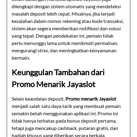
dilengkapi dengan sistem otomatis yang mendeteksi
masalah deposit lebih cepat. Misalnya, jika terjadi
kesalahan dalam nomor rekening atau kode transaksi,
sistem akan segera memberikan notifikasi dan solusi
yang tepat. Dengan pendekatan ini, pemain tidak
perlu menunggu lama untuk menikmati permainan,
mengurangi stres, dan meningkatkan kenyamanan
bermain.
Keunggulan Tambahan dari
Promo Menarik Jayaslot
Selain keandalan deposit,
Promo menarik Jayaslot
menjadi salah satu daya tarik yang membuat pemain
semakin betah menggunakan aplikasi ini. Promo ini
tidak hanya terbatas pada bonus deposit pertama,
tetapi juga mencakup cashback, putaran gratis, dan
hadiah khusus yang diberikan secara berkala.