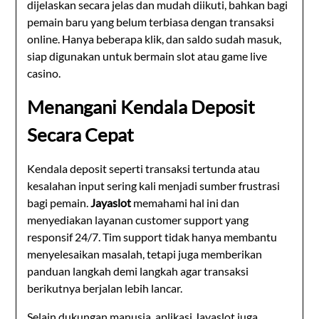
dijelaskan secara jelas dan mudah diikuti, bahkan bagi
pemain baru yang belum terbiasa dengan transaksi
online. Hanya beberapa klik, dan saldo sudah masuk,
siap digunakan untuk bermain slot atau game live
casino.
Menangani Kendala Deposit
Secara Cepat
Kendala deposit seperti transaksi tertunda atau
kesalahan input sering kali menjadi sumber frustrasi
bagi pemain.
Jayaslot
memahami hal ini dan
menyediakan layanan customer support yang
responsif 24/7. Tim support tidak hanya membantu
menyelesaikan masalah, tetapi juga memberikan
panduan langkah demi langkah agar transaksi
berikutnya berjalan lebih lancar.
Selain dukungan manusia, aplikasi Jayaslot juga