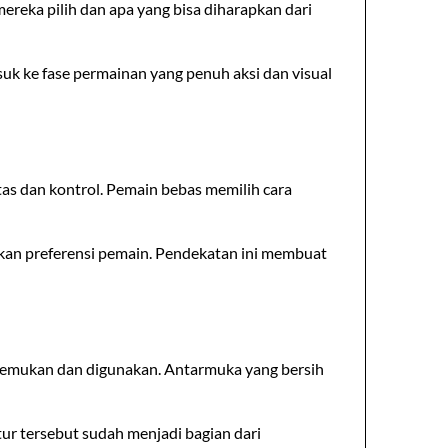
eka pilih dan apa yang bisa diharapkan dari
suk ke fase permainan yang penuh aksi dan visual
as dan kontrol. Pemain bebas memilih cara
ikan preferensi pemain. Pendekatan ini membuat
itemukan dan digunakan. Antarmuka yang bersih
tur tersebut sudah menjadi bagian dari