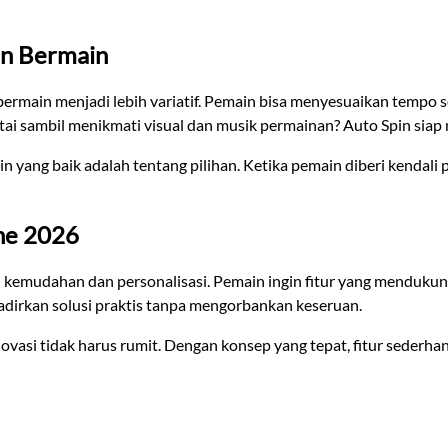
an Bermain
ermain menjadi lebih variatif. Pemain bisa menyesuaikan tempo se
antai sambil menikmati visual dan musik permainan? Auto Spin sia
g baik adalah tentang pilihan. Ketika pemain diberi kendali p
ne 2026
kemudahan dan personalisasi. Pemain ingin fitur yang mendukun
adirkan solusi praktis tanpa mengorbankan keseruan.
ovasi tidak harus rumit. Dengan konsep yang tepat, fitur sederh