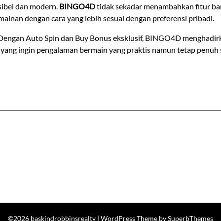
sibel dan modern.
BINGO4D
tidak sekadar menambahkan fitur bar
ainan dengan cara yang lebih sesuai dengan preferensi pribadi.
. Dengan Auto Spin dan Buy Bonus eksklusif, BINGO4D menghadirk
 yang ingin pengalaman bermain yang praktis namun tetap penuh sen
©2026 baskindrobbinsrealty
| WordPress Theme by
SuperbThemes