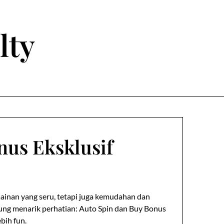
lty
nus Eksklusif
mainan yang seru, tetapi juga kemudahan dan
ung menarik perhatian: Auto Spin dan Buy Bonus
bih fun.