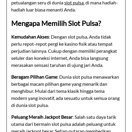
petualangan seru di dunia
slot pulsa
, di mana hadiah-
hadiah luar biasa menanti Anda.
Mengapa Memilih Slot Pulsa?
Kemudahan Akses
: Dengan slot pulsa, Anda tidak
perlu repot-repot pergi ke kasino fisik atau tempat
perjudian lainnya. Cukup dengan memiliki perangkat
seluler dan koneksi internet, Anda bisa langsung
merasakan sensasi taruhan di ujung jari Anda.
Beragam Pilihan Game
: Dunia slot pulsa menawarkan
berbagai macam pilihan game yang menarik dan
menghibur. Mulai dari tema klasik hingga tema
modern yang inovatif, ada sesuatu untuk semua orang
di dunia slot pulsa.
Peluang Meraih Jackpot Besar
: Salah satu daya tarik
utama dari bermain slot pulsa adalah peluang untuk
meraih jackpot besar. Setiap putaran memberikan