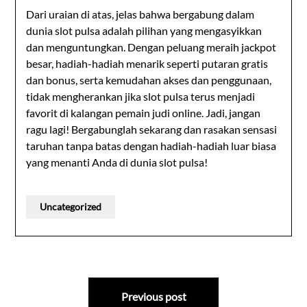
Dari uraian di atas, jelas bahwa bergabung dalam
dunia slot pulsa adalah pilihan yang mengasyikkan
dan menguntungkan. Dengan peluang meraih jackpot
besar, hadiah-hadiah menarik seperti putaran gratis
dan bonus, serta kemudahan akses dan penggunaan,
tidak mengherankan jika slot pulsa terus menjadi
favorit di kalangan pemain judi online. Jadi, jangan
ragu lagi! Bergabunglah sekarang dan rasakan sensasi
taruhan tanpa batas dengan hadiah-hadiah luar biasa
yang menanti Anda di dunia slot pulsa!
Uncategorized
Post
Previous post