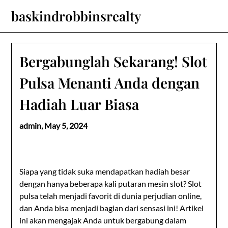
Skip
baskindrobbinsrealty
to
content
Bergabunglah Sekarang! Slot
Pulsa Menanti Anda dengan
Hadiah Luar Biasa
admin,
May 5, 2024
Siapa yang tidak suka mendapatkan hadiah besar
dengan hanya beberapa kali putaran mesin slot? Slot
pulsa telah menjadi favorit di dunia perjudian online,
dan Anda bisa menjadi bagian dari sensasi ini! Artikel
ini akan mengajak Anda untuk bergabung dalam